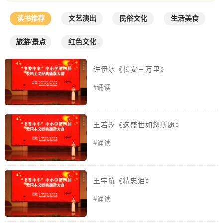
读书推荐
文艺演出
民俗文化
生活美食
旅游/景点
红色文化
许伊冰《长安三万里》
#诵读
王若汐《这盛世如您所愿》
#诵读
王宇航《精忠泪》
#诵读