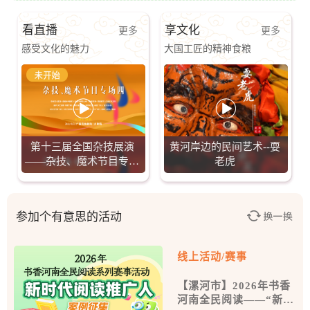
看直播
享文化
更多
更多
感受文化的魅力
大国工匠的精神食粮
第十三届全国杂技展演
黄河岸边的民间艺术--耍
——杂技、魔术节目专场
老虎
四
参加个有意思的活动
线上活动/赛事
【漯河市】2026年书香
河南全民阅读——“新时