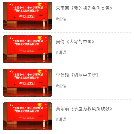
宋雨茜《我的祖先名叫炎黄》
#诵读
吴倩《大写的中国》
#诵读
李佳琦《唱响中国梦》
#诵读
黄紫萌《茅屋为秋风所破歌》
#诵读