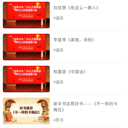
刘佳慧《有这么一群人》
#诵读
李星烨《美哉，诗经》
#诵读
校嘉硕《中国话》
#诵读
新华书店荐好书——《不一样的卡
梅拉》
#荐书