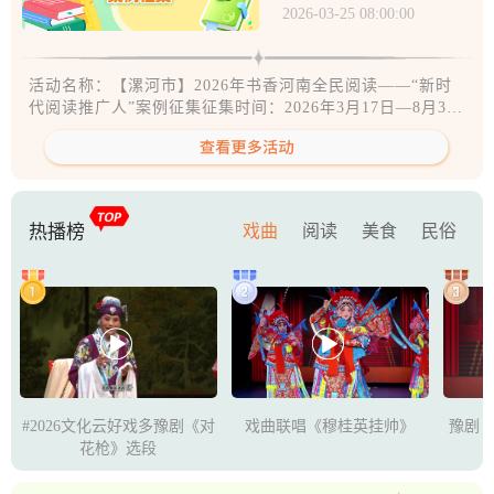
代阅读推广人”案例征集
2026-03-25 08:00:00
活动名称：【漯河市】2026年书香河南全民阅读——“新时
代阅读推广人”案例征集征集时间：2026年3月17日—8月31
日征集对象：个人或团体征集要求： 从业资历与基础深
厚，从事阅读推广工作满3年以上（提供工作证明、活动履
历）；阅读推广能力较强，创新阅读活动形式（如沉浸式阅
读、主题读书会等），年度积极组织群众性阅读活动（附活
动方案、现场照片、参与名单）；阅读推广成效显著，所组
热播榜
戏曲
阅读
美食
民俗
织活动形成品牌效应，或使推广区域阅读参与率提升，有第
三方评估反馈或相关佐证材料；行业贡献突出，在阅读推广
领域有创新理念、典型经验，被其他地区借鉴推广，或有新
闻媒体报道、编写阅读推广手册、推荐书目等实用资料;职业
素养良好，遵纪守法、文明知礼，无不良社会记录，在行业
内有良好声誉。 阅读事迹需描述行业贡献、阅读推广事
迹、阅读对自身影响、组织的读书活动、阅读引领成果等。
佐证材料：可附3分钟以内的短视频作为辅助资料（MP4格
式，分辨率不低于1080P），视频内容需真实反映申报情
#2026文化云好戏多豫剧《对
戏曲联唱《穆桂英挂帅》
豫剧
况，无特效包装。报送要求：文字资料需客观真实、逻辑清
花枪》选段
晰，附必要佐证材料（如证书、照片、记录等），图片（含
摄影作品）为JPG格式，画质清晰（分辨率不低于300DP