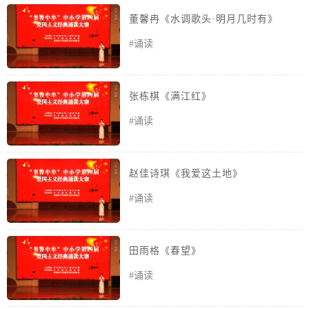
董馨冉《水调歌头·明月几时有》
#诵读
张栋棋《满江红》
#诵读
赵佳诗琪《我爱这土地》
#诵读
田雨格《春望》
#诵读