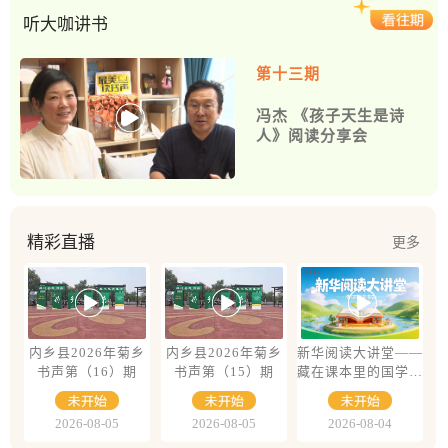
I），图片中的文字使用宋体、黑体等常用字体。联系人：黄
听大咖讲书
亚斌咨询电话：13183199956
第十三期
冯杰 《孩子天生是诗
人》阅读分享会
精彩直播
更多
内乡县2026年菊乡
内乡县2026年菊乡
新华阅读大讲堂——
书声第（16）期
书声第（15）期
藏在课本里的国学课
《简说现代作家》
2026-08-05
2026-08-05
2026-08-04